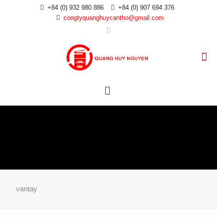
+84 (0) 932 980 886
+84 (0) 907 694 376
congtyquanghuycantho@gmail.com
vantay