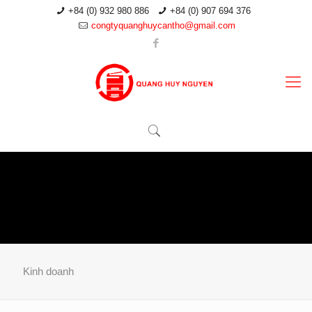
+84 (0) 932 980 886
+84 (0) 907 694 376
congtyquanghuycantho@gmail.com
Kinh doanh